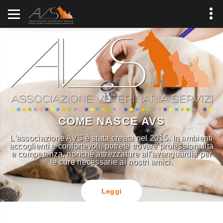
COME NASCE AVS
L'associazione AVS è stata creata nel 2015. In ambienti
accoglienti e confortevoli, potrete trovare professionalità
e competenza, nonché attrezzature all'avanguardia per
le cure necessarie ai nostri amici.
Leggi